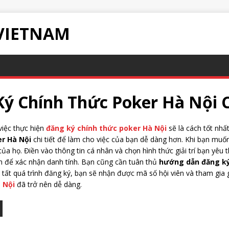
VIETNAM
ý Chính Thức Poker Hà Nội 
việc thực hiện
đăng ký chính thức poker Hà Nội
sẽ là cách tốt nhấ
r Hà Nội
chi tiết để làm cho việc của bạn dễ dàng hơn. Khi bạn muốn
ủa họ. Điền vào thông tin cá nhân và chọn hình thức giải trí bạn yêu t
n để xác nhận danh tính. Bạn cũng cần tuân thủ
hướng dẫn đăng ký
ất quá trình đăng ký, bạn sẽ nhận được mã số hội viên và tham gia gi
 Nội
đã trở nên dễ dàng.